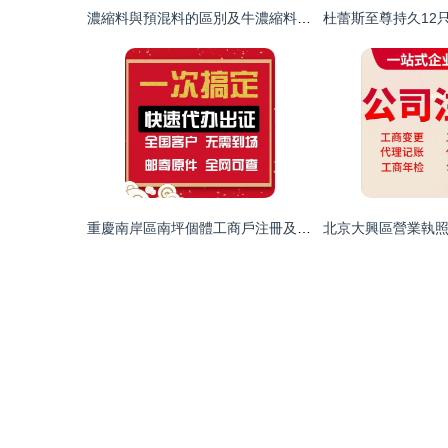
濃縮料與預混料的區別及牛濃縮料配方與代理機會解析
重慶南岸區南坪個體工商戶注冊及證照代辦服務指南